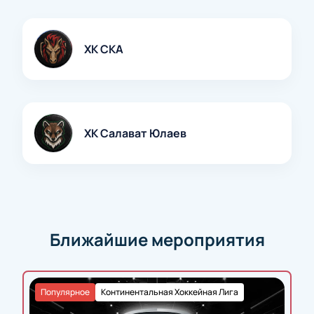
Мгновенное бронирование билетов через
сайт без очередей;
ВИП-ложи для особого комфорта;
ХК СКА
Персональные предложения для компаний;
Возможность оформить заказ по телефону;
Честная стоимость — цена билета указана
сразу при выборе мест;
Покупка онлайн гарантирует безопасность и
ХК Салават Юлаев
скорость.
Купить билеты на матч «СКА — Салават Юлаев».
Континентальная хоккейная лига
— лучший
способ поддержать любимую команду, получить
яркие впечатления и стать частью большого
спортивного события.
Ближайшие мероприятия
Популярное
Континентальная Хоккейная Лига