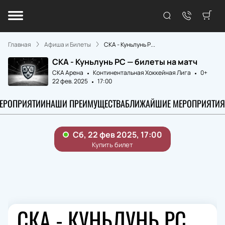
Главная
Афиша и Билеты
СКА - Куньлунь Р...
СКА - Куньлунь РС — билеты на матч
СКА Арена
Континентальная Хоккейная Лига
0+
22 фев. 2025
17:00
МЕРОПРИЯТИИ
НАШИ ПРЕИМУЩЕСТВА
БЛИЖАЙШИЕ МЕРОПРИЯТИЯ
СКА - КУНЬЛУНЬ РС