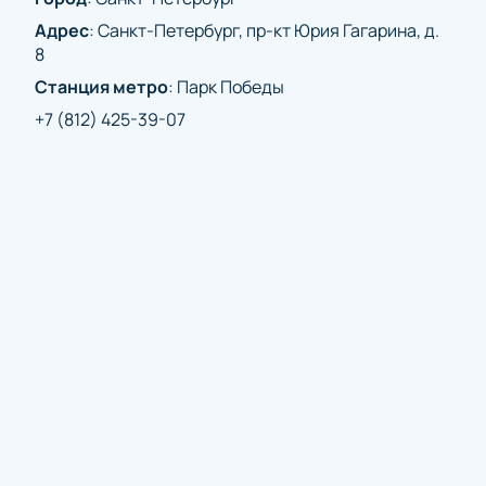
стадионе СКА Арена, где вы сможете насладиться
Адрес
:
Санкт-Петербург, пр-кт Юрия Гагарина, д.
ошеломительной игрой и почувствовать
8
настоящую атмосферу хоккейных баталий.
Покупайте билеты уже сейчас и готовьтесь к
Станция метро
:
Парк Победы
яркому спортивному событию!
+7 (812) 425-39-07