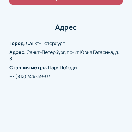
мероприятий.
Для тех, кто желает посетить матч Беларусь -
Казахстан в рамках Кубка Первого канала, есть
возможность приобрести билеты заранее. Это
Адрес
позволит обеспечить себе место на трибунах и
стать частью этого значимого события.
Купить
Город
:
Санкт-Петербург
билеты на матч Беларусь - Казахстан. Кубок
Адрес
:
Санкт-Петербург, пр-кт Юрия Гагарина, д.
Первого канала на СКА Арене
можно на нашем
8
сайте.
Станция метро
:
Парк Победы
+7 (812) 425-39-07