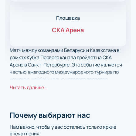
Площадка
СКА Арена
Матч между командами Беларуси и Казахстана в
рамках Кубка Первого канала пройдет на СКА
Арене в Санкт-Петербурге. Это событие является
частью ежегодного международного турнира по
хоккею с шайбой, целью которого является
развитие международных спортивных связей, а
Читать дальше...
также укрепление взаимопонимания и дружбы
между спортсменами из разных стран. Кубок
Первого канала привлекает внимание не только
Почему выбирают нас
спортивных специалистов, но и широкого круга
болельщиков, что делает его значимым событием в
Нам важно, чтобы у вас остались только яркие
мире хоккея.
впечатления