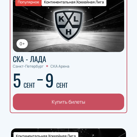
Популярное
Континентальная Хоккейная Лига
0+
СКА - ЛАДА
Санкт-Петербург
СКА Арена
5
9
СЕНТ
СЕНТ
Купить билеты
Континентальная Хоккейная Лига