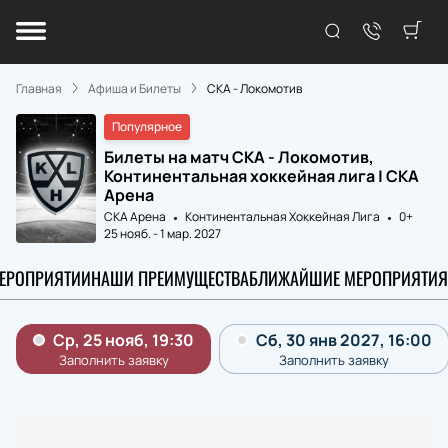
Главная
Афиша и Билеты
СКА - Локомотив
Популярное
Билеты на матч СКА - Локомотив,
Континентальная хоккейная лига | СКА
Арена
СКА Арена
Континентальная Хоккейная Лига
0+
25 нояб.
-
1 мар. 2027
МЕРОПРИЯТИИ
НАШИ ПРЕИМУЩЕСТВА
БЛИЖАЙШИЕ МЕРОПРИЯТИЯ