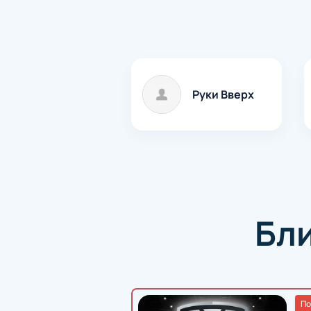
Руки Вверх
Бл
По