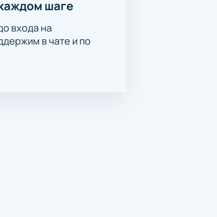
каждом шаге
до входа на
держим в чате и по