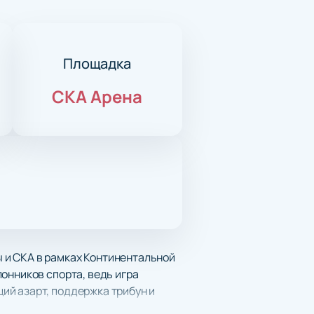
Площадка
СКА Арена
 и СКА в рамках Континентальной
онников спорта, ведь игра
ий азарт, поддержка трибун и