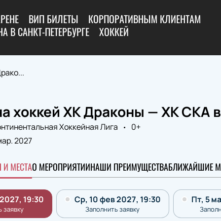
АРЕНЕ
ВИП БИЛЕТЫ
КОРПОРАТИВНЫМ КЛИЕНТАМ
А В САНКТ-ПЕТЕРБУРГЕ
ХОККЕЙ
ако...
а хоккей ХК Драконы — ХК СКА 
онтинентальная Хоккейная Лига
0+
мар. 2027
 И МЕСТА
О МЕРОПРИЯТИИ
НАШИ ПРЕИМУЩЕСТВА
БЛИЖАЙШИЕ М