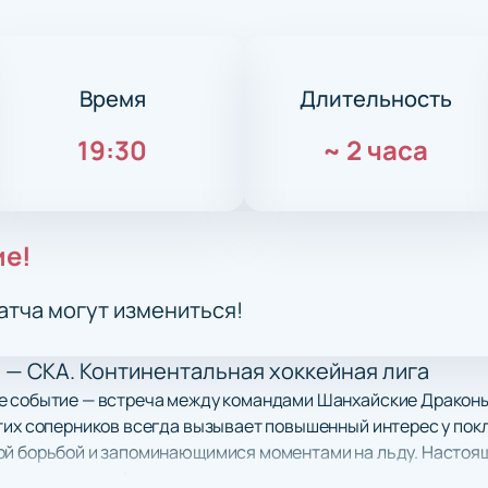
Время
Длительность
19:30
~
2 часа
ие!
атча могут измениться!
— СКА. Континентальная хоккейная лига
е событие — встреча между командами Шанхайские Драконы
тих соперников всегда вызывает повышенный интерес у покл
ой борьбой и запоминающимися моментами на льду. Настоящ
ываемую атмосферу для каждого гостя.