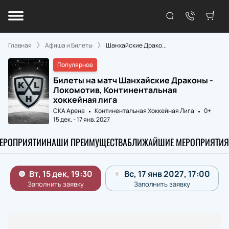
Главная
Афиша и Билеты
Шанхайские Драко...
Популярное
Билеты на матч Шанхайские Драконы -
Локомотив, Континентальная
хоккейная лига
СКА Арена
Континентальная Хоккейная Лига
0+
15 дек.
-
17 янв. 2027
МЕРОПРИЯТИИ
НАШИ ПРЕИМУЩЕСТВА
БЛИЖАЙШИЕ МЕРОПРИЯТИЯ