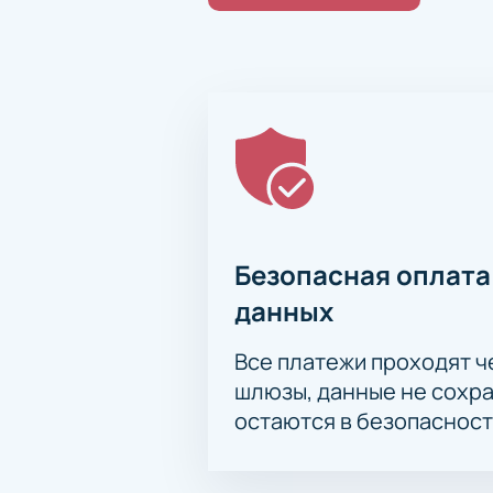
Покупка билетов проходит на
Доступны ВИП-зоны для особ
Корпоративным клиентам пр
Оформите заказ также по те
Цена билетов зависит от выб
Купить билеты на матч Шанхайс
оформите заказ онлайн и получите
схеме зала. Присоединяйтесь к бо
Безопасная оплата
данных
Все платежи проходят 
шлюзы, данные не сохр
остаются в безопасност