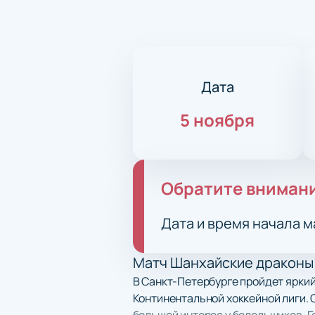
Дата
5 ноября
Обратите вниман
Дата и время начала м
Матч Шанхайские драконы 
В Санкт-Петербурге пройдет ярки
Континентальной хоккейной лиги. 
большой интерес у болельщиков. Г