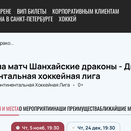
АРЕНЕ
ВИП БИЛЕТЫ
КОРПОРАТИВНЫМ КЛИЕНТАМ
А В САНКТ-ПЕТЕРБУРГЕ
ХОККЕЙ
ако...
а матч Шанхайские драконы - Д
нтальная хоккейная лига
онтинентальная Хоккейная Лига
0+
 И МЕСТА
О МЕРОПРИЯТИИ
НАШИ ПРЕИМУЩЕСТВА
БЛИЖАЙШИЕ М