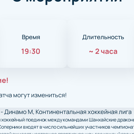
Время
Длительность
19:30
~
2 часа
ие!
атча могут измениться!
- Динамо М, Континентальная хоккейная лига
й хоккейный поединок между командами Шанхайские драконы
Соперники входят в число сильнейших участников чемпионат
остей ожидает настоящее спортивное шоу, где каждый гол м