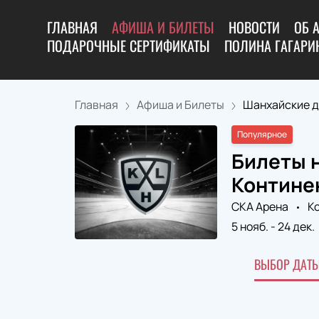
ГЛАВНАЯ
АФИША И БИЛЕТЫ
НОВОСТИ
ОБ 
ПОДАРОЧНЫЕ СЕРТИФИКАТЫ
ПОЛИНА ГАГАРИН
Главная
Афиша и Билеты
Шанхайские др
Популярное
Билеты н
Контине
СКА Арена
К
5 нояб.
-
24 дек.
ВЫБОР ДАТЫ