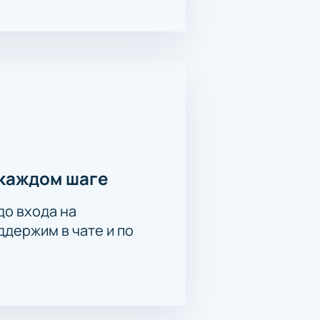
га
просто: выберите нужные места,
ть билета при выборе сектора на
кея!
каждом шаге
до входа на
держим в чате и по