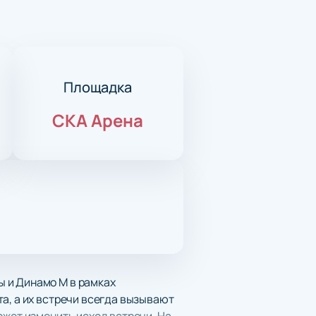
Площадка
СКА Арена
 и Динамо М в рамках
а, а их встречи всегда вызывают
ожет изменить исход встречи. На