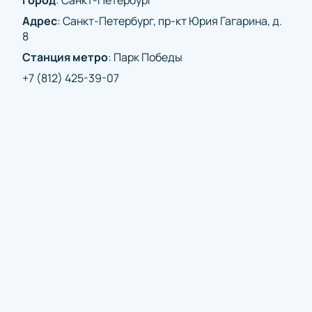
Город
:
Санкт-Петербург
сайте. Выберите сектор, укажите количество мест
и завершите оплату. В течение нескольких секунд
Адрес
:
Санкт-Петербург, пр-кт Юрия Гагарина, д.
электронные билеты поступят на вашу
8
электронную почту. Просто предъявите их на входе
Станция метро
:
Парк Победы
и занимайте свои места на трибунах.
+7 (812) 425-39-07