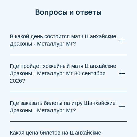
Вопросы и ответы
В какой день состоится матч Шанхайские
Драконы - Металлург Мг?
Игра Шанхайские Драконы - Металлург Мг состоится 30
сентября 2026. Настоящим поклонникам хоккея стоит
Где пройдет хоккейный матч Шанхайские
заранее выбирать место на трибунах, чтобы насладиться
Драконы - Металлург Мг 30 сентября
сильным противостоянием команд и спортивным
2026?
праздником.
Матч Шанхайские Драконы - Металлург Мг пройдет в
Санкт-Петербурге, на арене СКА Арена. Эта площадка
Где заказать билеты на игру Шанхайские
известна комфортными трибунами и отличной
Драконы - Металлург Мг?
атмосферой, которая дарит болельщикам настоящие
эмоции хоккея.
Заказать билеты на игру Шанхайские Драконы -
Металлург Мг можно онлайн — это максимально
Какая цена билетов на Шанхайские