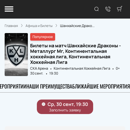
Главная
Афиша и Билеты
Шанхайские Драко...
Популярное
Билеты на матч Шанхайские Драконы -
Металлург Мг, Континентальная
хоккейная лига, Континентальная
Хоккейная Лига
СКА Арена
Континентальная Хоккейная Лига
0+
30 сент.
19:30
МЕРОПРИЯТИИ
НАШИ ПРЕИМУЩЕСТВА
БЛИЖАЙШИЕ МЕРОПРИЯТИЯ