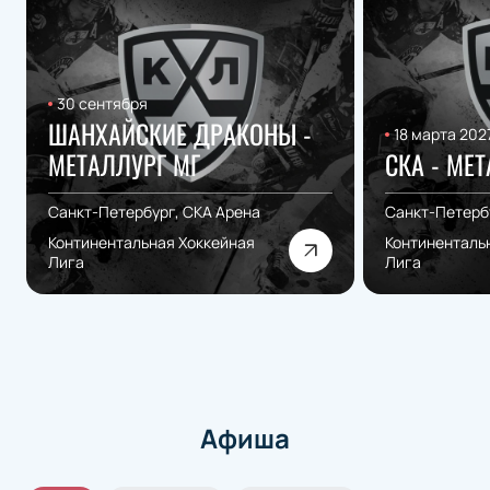
30 сентября
ШАНХАЙСКИЕ ДРАКОНЫ -
18 марта 202
МЕТАЛЛУРГ МГ
СКА - МЕ
Санкт-Петербург, СКА Арена
Санкт-Петерб
Континентальная Хоккейная
Континенталь
Лига
Лига
Афиша