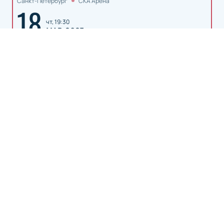
Санкт-Петербург
СКА Арена
18
чт, 19:30
МАР 2027
Купить билеты
Описание
Деятельность
:
Хоккейный клуб
Хоккейный клуб Металлург из Магнитогорска — это
гордость российского хоккея, выступающая в
престижной Континентальной хоккейной лиге (КХЛ).
Основанный в 1955 году, клуб стал символом
стойкости и мастерства на льду. За свою долгую