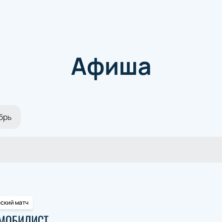
Афиша
брь
еский матч
ОМОБИЛИСТ