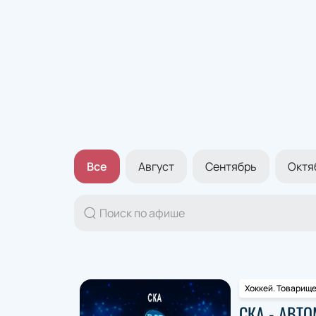
Все
Август
Сентябрь
Октя
Хоккей. Товарищ
СКА - АВТ