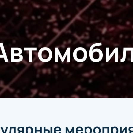
Автомоби
улярные меропри