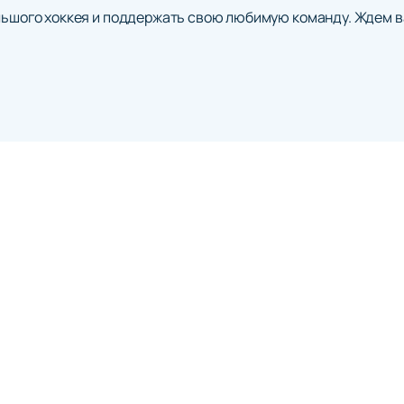
ольшого хоккея и поддержать свою любимую команду. Ждем в
АРЕНА СКА
не
О нас
Оплата и доставка
Правила оказания у