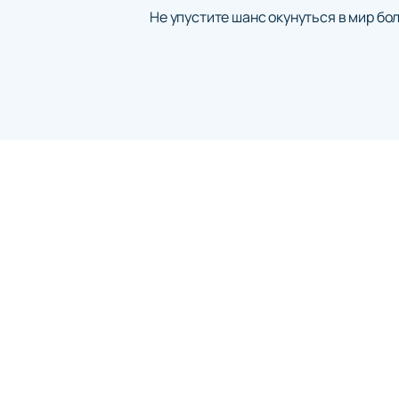
Не упустите шанс окунуться в мир б
Афиша и Билеты
Новости
Об Аре