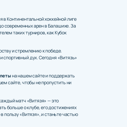
я в Континентальной хоккейной лиге
 до современных арен в Балашихе. За
елем таких турниров, как Кубок
ству и стремлению к победе.
и спортивный дух. Сегодня «Витязь»
илеты
на нашем сайте и поддержать
ем сайте, чтобы не пропустить ни
каждый матч «Витязя» — это
ать больше о клубе, его достижениях
в пользу «Витязя», и станьте частью