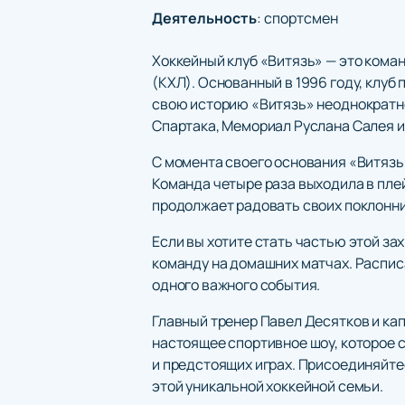
Деятельность
:
спортсмен
Хоккейный клуб «Витязь» — это кома
(КХЛ). Основанный в 1996 году, клуб
свою историю «Витязь» неоднократно
Спартака, Мемориал Руслана Салея и
С момента своего основания «Витязь
Команда четыре раза выходила в пле
продолжает радовать своих поклонн
Если вы хотите стать частью этой з
команду на домашних матчах. Расписа
одного важного события.
Главный тренер Павел Десятков и кап
настоящее спортивное шоу, которое с
и предстоящих играх. Присоединяйтес
этой уникальной хоккейной семьи.