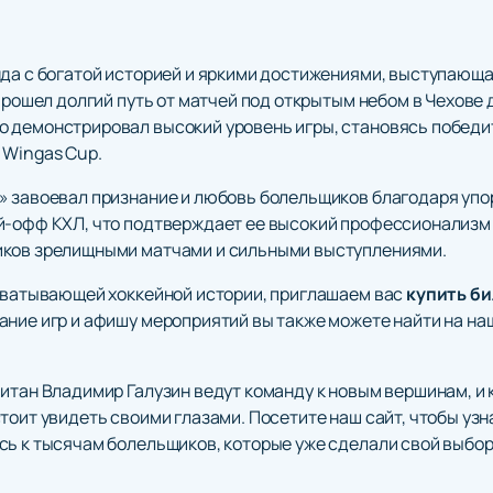
нда с богатой историей и яркими достижениями, выступающа
 прошел долгий путь от матчей под открытым небом в Чехове
 демонстрировал высокий уровень игры, становясь победит
 Wingas Cup.
» завоевал признание и любовь болельщиков благодаря упор
й-офф КХЛ, что подтверждает ее высокий профессионализм 
иков зрелищными матчами и сильными выступлениями.
ахватывающей хоккейной истории, приглашаем вас
купить б
ние игр и афишу мероприятий вы также можете найти на наш
итан Владимир Галузин ведут команду к новым вершинам, и 
тоит увидеть своими глазами. Посетите наш сайт, чтобы узн
ь к тысячам болельщиков, которые уже сделали свой выбор 