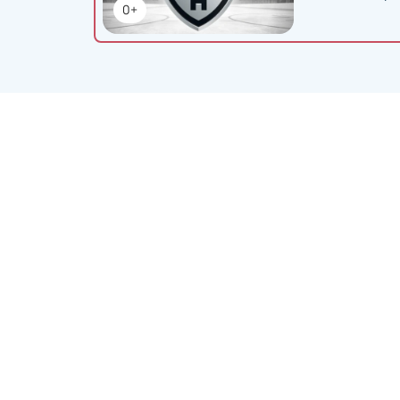
0+
Деятельность
:
спортсмен
Хоккейный клуб ЦСКА, основанный в 1
клубов в истории мирового спорта. 
переименовывался, пока в 1959 году
матчи команда проводит на современн
ЦСКА — это не просто клуб, это леген