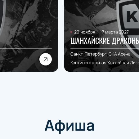
20 ноября
—
7 марта 2027
ШАНХАЙСКИЕ ДРАКОНЫ
Санкт-Петербург, СКА Арена
Континентальная Хоккейная Лиг
Афиша