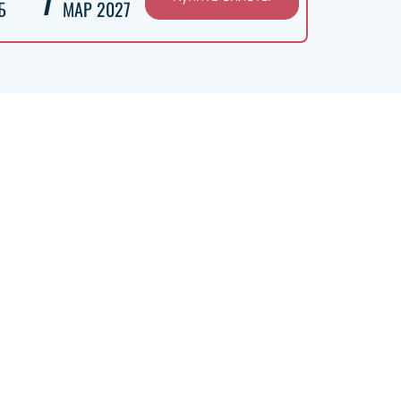
Б
МАР 2027
ея и одним из самых титулованных
сной Армии), затем несколько раз
спортивный клуб Армии). Домашние
ак ЛСК ЦСКА им. В. М. Боброва.
ов страны и 12 кубков, что делает его