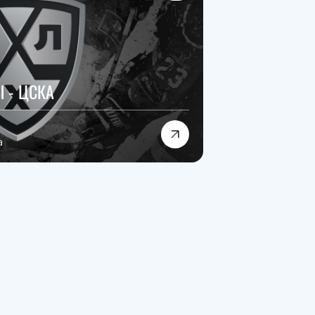
 - ЦСКА
а