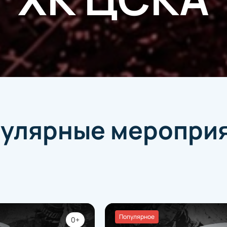
улярные меропри
Популярное
0+