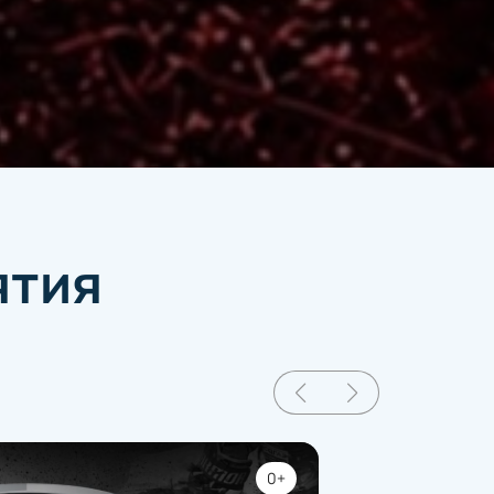
ятия
0+