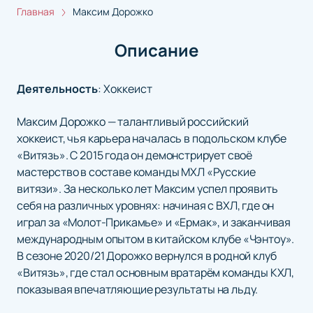
Главная
Максим Дорожко
Описание
Деятельность
:
Хоккеист
Максим Дорожко — талантливый российский
хоккеист, чья карьера началась в подольском клубе
«Витязь». С 2015 года он демонстрирует своё
мастерство в составе команды МХЛ «Русские
витязи». За несколько лет Максим успел проявить
себя на различных уровнях: начиная с ВХЛ, где он
играл за «Молот-Прикамье» и «Ермак», и заканчивая
международным опытом в китайском клубе «Чэнтоу».
В сезоне 2020/21 Дорожко вернулся в родной клуб
«Витязь», где стал основным вратарём команды КХЛ,
показывая впечатляющие результаты на льду.