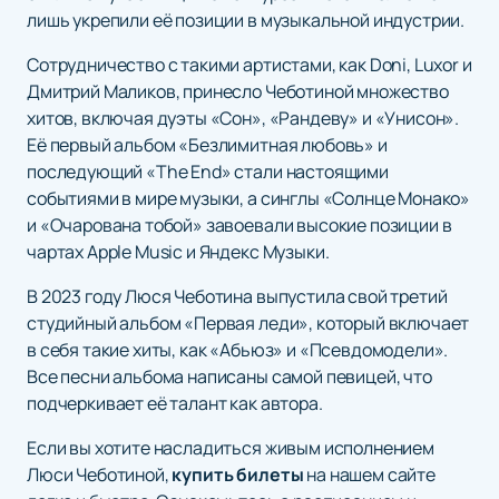
лишь укрепили её позиции в музыкальной индустрии.
Сотрудничество с такими артистами, как Doni, Luxor и
Дмитрий Маликов, принесло Чеботиной множество
хитов, включая дуэты «Сон», «Рандеву» и «Унисон».
Её первый альбом «Безлимитная любовь» и
последующий «The End» стали настоящими
событиями в мире музыки, а синглы «Солнце Монако»
и «Очарована тобой» завоевали высокие позиции в
чартах Apple Music и Яндекс Музыки.
В 2023 году Люся Чеботина выпустила свой третий
студийный альбом «Первая леди», который включает
в себя такие хиты, как «Абьюз» и «Псевдомодели».
Все песни альбома написаны самой певицей, что
подчеркивает её талант как автора.
Если вы хотите насладиться живым исполнением
Люси Чеботиной,
купить билеты
на нашем сайте