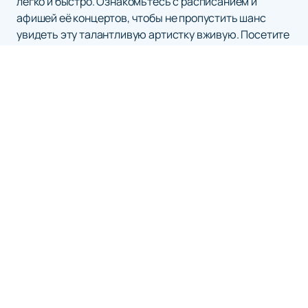
легко и быстро. Ознакомьтесь с расписанием и
афишей её концертов, чтобы не пропустить шанс
увидеть эту талантливую артистку вживую. Посетите
наш сайт для получения актуальной информации и
наслаждайтесь музыкой Люси Чеботиной.
АРЕНА СКА
Афиша и Билеты
Новости
Об Арене