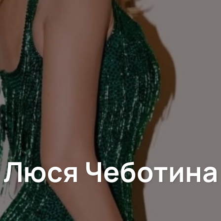
Люся Чеботина