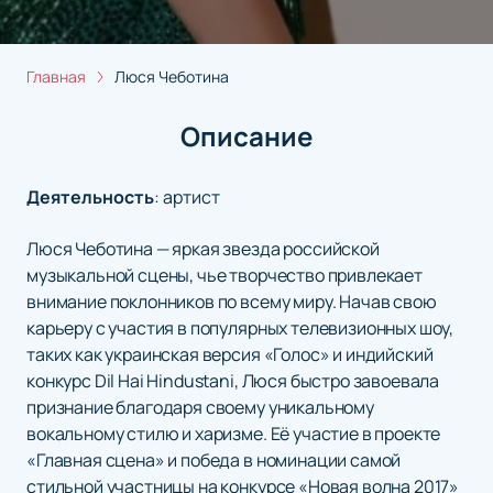
Главная
Люся Чеботина
Описание
Деятельность
:
артист
Люся Чеботина — яркая звезда российской
музыкальной сцены, чье творчество привлекает
внимание поклонников по всему миру. Начав свою
карьеру с участия в популярных телевизионных шоу,
таких как украинская версия «Голос» и индийский
конкурс Dil Hai Hindustani, Люся быстро завоевала
признание благодаря своему уникальному
вокальному стилю и харизме. Её участие в проекте
«Главная сцена» и победа в номинации самой
стильной участницы на конкурсе «Новая волна 2017»