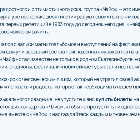
радостного и оптимистичного рока, группа «Чайф» — это име
урга уже несколько десятилетий радуют своих поклоннико
та первых репетиций в 1983 году до сегодняшнего дня, «Ча
невозможно омрачить.
ачался с записи магнитоальбомов и выступлений на фестива
ом дыму» и звёздный состав приглашённых музыкантов на 
Чайф» стал известен не только в родном Екатеринбурге, но и
емии, стадионы, фестивали и юбилейные туры стали неотъем
юз-рок с человеческим лицом, который не утратил своей ак
лям лёгкость и радость, которые так необходимы в нашем б
узыкального праздника, не упустите шанс
купить билеты
на
тоящих концертов «Чайф», чтобы не пропустить ни одного с
зма вместе с «Чайф» и наслаждайтесь каждым мгновением 