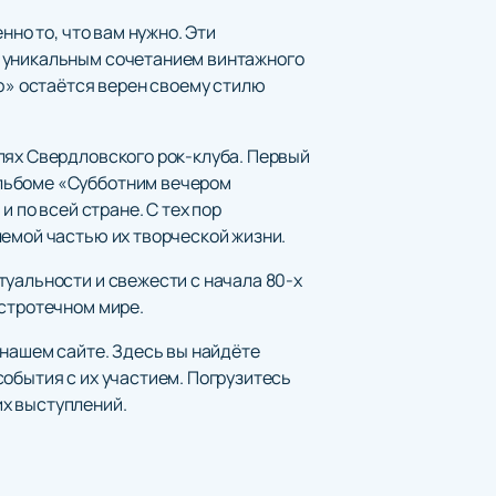
нно то, что вам нужно. Эти
в уникальным сочетанием винтажного
йф» остаётся верен своему стилю
лях Свердловского рок-клуба. Первый
альбоме «Субботним вечером
 по всей стране. С тех пор
лемой частью их творческой жизни.
туальности и свежести с начала 80-х
ыстротечном мире.
 нашем сайте. Здесь вы найдёте
обытия с их участием. Погрузитесь
их выступлений.