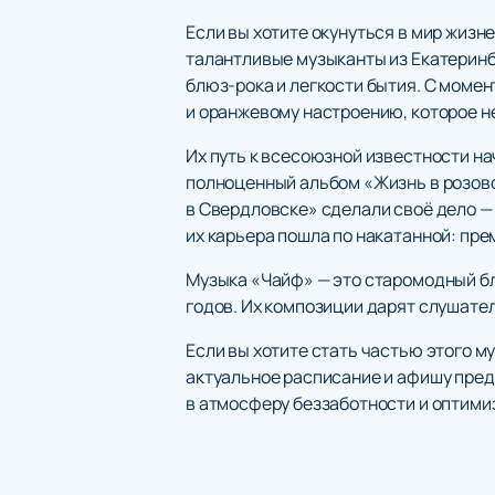
Если вы хотите окунуться в мир жизне
талантливые музыканты из Екатеринб
блюз-рока и легкости бытия. С момен
и оранжевому настроению, которое 
Их путь к всесоюзной известности н
полноценный альбом «Жизнь в розов
в Свердловске» сделали своё дело — «
их карьера пошла по накатанной: пр
Музыка «Чайф» — это старомодный бл
годов. Их композиции дарят слушате
Если вы хотите стать частью этого м
актуальное расписание и афишу предс
в атмосферу беззаботности и оптими