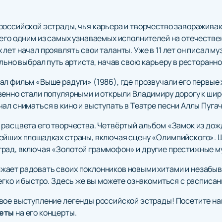
российской эстрады, чья карьера и творчество заворажива
его одним из самых узнаваемых исполнителей на отечествен
ет начал проявлять свои таланты. Уже в 11 лет он писал музы
ельно выбрал путь артиста, начав свою карьеру в ресторанн
л фильм «Выше радуги» (1986), где прозвучали его первые 
венно стали популярными и открыли Владимиру дорогу к ши
ал сниматься в кино и выступать в Театре песни Аллы Пуга
 расцвета его творчества. Четвёртый альбом «Замок из до
ейших площадках страны, включая сцену «Олимпийского». Шо
град, включая «Золотой граммофон» и другие престижные м
жает радовать своих поклонников новыми хитами и незабы
легко и быстро. Здесь же вы можете ознакомиться с распис
вое выступление легенды российской эстрады! Посетите наш
леты
на его концерты.