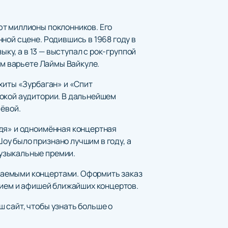
ют миллионы поклонников. Его
ной сцене. Родившись в 1968 году в
ку, а в 13 — выступал с рок-группой
ом варьете Лаймы Вайкуле.
хиты «Зурбаган» и «Спит
рокой аудитории. В дальнейшем
чёвой.
ждя» и одноимённая концертная
у было признано лучшим в году, а
узыкальные премии.
ваемыми концертами. Оформить заказ
анием и афишей ближайших концертов.
 сайт, чтобы узнать больше о