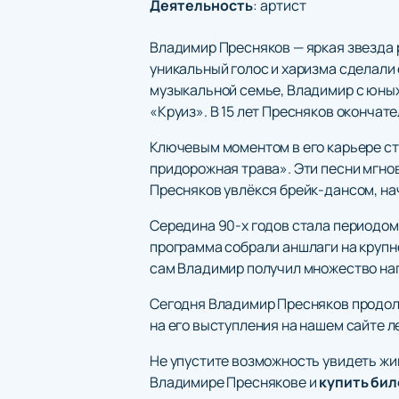
Деятельность
:
артист
Владимир Пресняков — яркая звезда 
уникальный голос и харизма сделали 
музыкальной семье, Владимир с юных л
«Круиз». В 15 лет Пресняков окончат
Ключевым моментом в его карьере ста
придорожная трава». Эти песни мгно
Пресняков увлёкся брейк-дансом, нач
Середина 90-х годов стала периодом
программа собрали аншлаги на крупн
сам Владимир получил множество на
Сегодня Владимир Пресняков продол
на его выступления на нашем сайте 
Не упустите возможность увидеть жи
Владимире Преснякове и
купить би