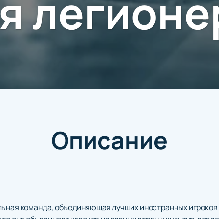
я легионе
Описание
льная команда, объединяющая лучших иностранных игроков 
что она объединяет игроков из разных стран и культур, созд