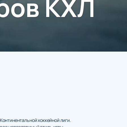
ров КХЛ
Континентальной хоккейной лиги.
авая неповторимый стиль игры,