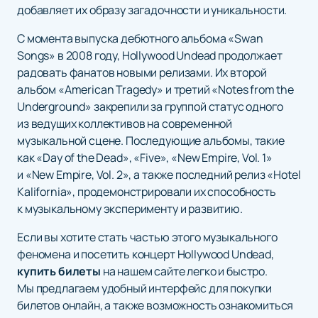
добавляет их образу загадочности и уникальности.
С момента выпуска дебютного альбома «Swan
Songs» в 2008 году, Hollywood Undead продолжает
радовать фанатов новыми релизами. Их второй
альбом «American Tragedy» и третий «Notes from the
Underground» закрепили за группой статус одного
из ведущих коллективов на современной
музыкальной сцене. Последующие альбомы, такие
как «Day of the Dead», «Five», «New Empire, Vol. 1»
и «New Empire, Vol. 2», а также последний релиз «Hotel
Kalifornia», продемонстрировали их способность
к музыкальному эксперименту и развитию.
Если вы хотите стать частью этого музыкального
феномена и посетить концерт Hollywood Undead,
купить билеты
на нашем сайте легко и быстро.
Мы предлагаем удобный интерфейс для покупки
билетов онлайн, а также возможность ознакомиться