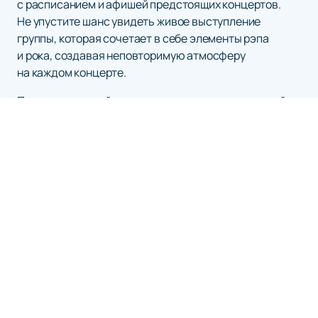
с расписанием и афишей предстоящих концертов.
Не упустите шанс увидеть живое выступление
группы, которая сочетает в себе элементы рэпа
и рока, создавая неповторимую атмосферу
на каждом концерте.
Посетите наш сайт для получения дополнительной
информации о туре Hollywood Undead и будьте готовы
погрузиться в мир мощной музыки и незабываемых
впечатлений!
АРЕНА СКА