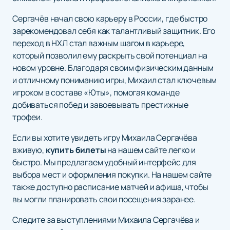
Сергачёв начал свою карьеру в России, где быстро
зарекомендовал себя как талантливый защитник. Его
переход в НХЛ стал важным шагом в карьере,
который позволил ему раскрыть свой потенциал на
новом уровне. Благодаря своим физическим данным
и отличному пониманию игры, Михаил стал ключевым
игроком в составе «Юты», помогая команде
добиваться побед и завоевывать престижные
трофеи.
Если вы хотите увидеть игру Михаила Сергачёва
вживую,
купить билеты
на нашем сайте легко и
быстро. Мы предлагаем удобный интерфейс для
выбора мест и оформления покупки. На нашем сайте
также доступно расписание матчей и афиша, чтобы
вы могли планировать свои посещения заранее.
Следите за выступлениями Михаила Сергачёва и