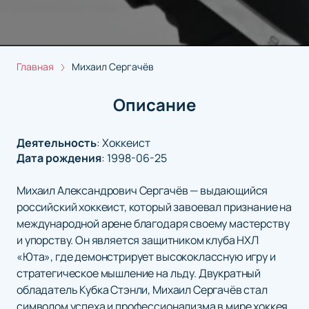
Главная
Михаил Сергачёв
Описание
Деятельность
:
Хоккеист
Дата рождения
:
1998-06-25
Михаил Александрович Сергачёв — выдающийся
российский хоккеист, который завоевал признание на
международной арене благодаря своему мастерству
и упорству. Он является защитником клуба НХЛ
«Юта», где демонстрирует высококлассную игру и
стратегическое мышление на льду. Двукратный
обладатель Кубка Стэнли, Михаил Сергачёв стал
символом успеха и профессионализма в мире хоккея.