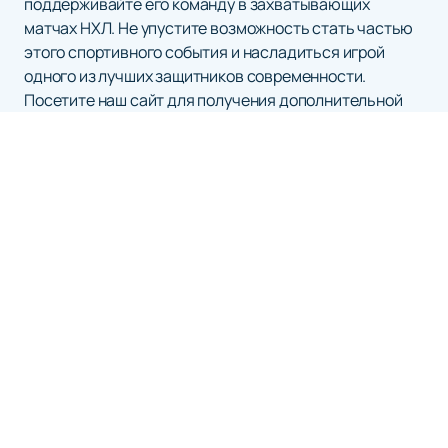
поддерживайте его команду в захватывающих
матчах НХЛ. Не упустите возможность стать частью
этого спортивного события и насладиться игрой
одного из лучших защитников современности.
Посетите наш сайт для получения дополнительной
информации о билетах и предстоящих играх, чтобы не
пропустить ни одного момента захватывающего
хоккейного сезона.
АРЕНА СКА
Афиша и Билеты