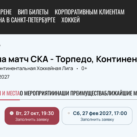
АРЕНЕ
ВИП БИЛЕТЫ
КОРПОРАТИВНЫМ КЛИЕНТАМ
А В САНКТ-ПЕТЕРБУРГЕ
ХОККЕЙ
о
а матч СКА - Торпедо, Контине
онтинентальная Хоккейная Лига
0+
2027
 И МЕСТА
О МЕРОПРИЯТИИ
НАШИ ПРЕИМУЩЕСТВА
БЛИЖАЙШИЕ М