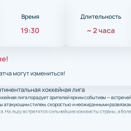
Время
Длительность
19:30
~
2 часа
ие!
атча могут измениться!
нтинентальная хоккейная лига
оккейная лига порадует зрителей ярким событием — встрече
ы атакующим стилем, скоростью и неожиданными развязками
. На льду встретятся сильнейшие хоккеисты страны, а бол
ей борьбы, где каждый гол может изменить ход матча. Тако
ров КХЛ и испытать азарт большого спорта.