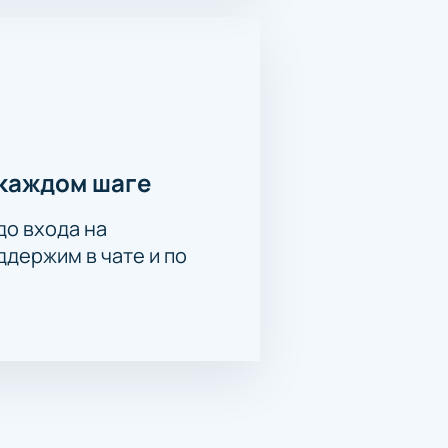
а онлайн
ящие места по схеме зала:
йствуют отдельные условия
ем комфорта. Узнайте стоимость
и возникнут вопросы или
держки.
каждом шаге
до входа на
держим в чате и по