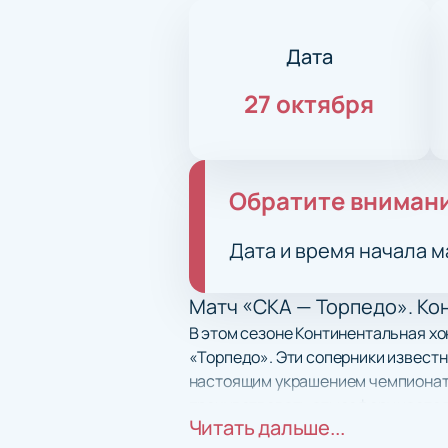
Дата
27 октября
Обратите вниман
Дата и время начала м
Матч «СКА — Торпедо». Ко
В этом сезоне Континентальная х
«Торпедо». Эти соперники известн
настоящим украшением чемпионата
прочувствовать атмосферу настоящ
Читать дальше...
шанс увидеть противостояние лиде