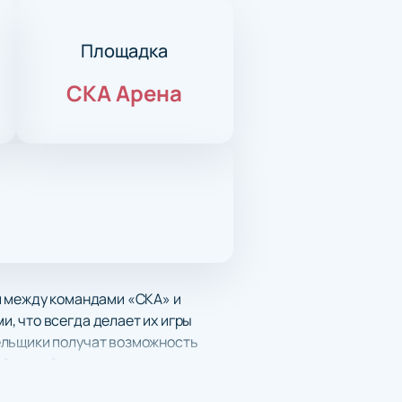
Площадка
СКА Арена
й между командами «СКА» и
, что всегда делает их игры
ельщики получат возможность
й хоккей нельзя пропустить — это