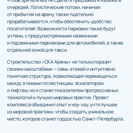
чтобы зрители могли сделать предзаказ и избежать
очередей. Логистические потоки, начиная
от прибытия на арену, также тщательно
прорабатываются, чтобы обеспечить удобство
посетителей. Возможности парковки также будут
учтены, с предусмотренными наземными
и подземными парковками для автомобилей, а также
отдельной зоной для такси.
Строительство «СКА Арены» не только поразит
своими масштабами — семь этажей и интуитивно
понятная структура, позволяющая перемещаться
между этажами по лестницам, эскалаторам
и лифтам, но и станет показателем прогрессивных
технологий и лучших мировых практик. Проект
комплекса объединил опыт и ноу-хау, учтя лучшее
из мировой практики, чтобы создать уникальное
место, которое станет гордостью Санкт-Петербурга.