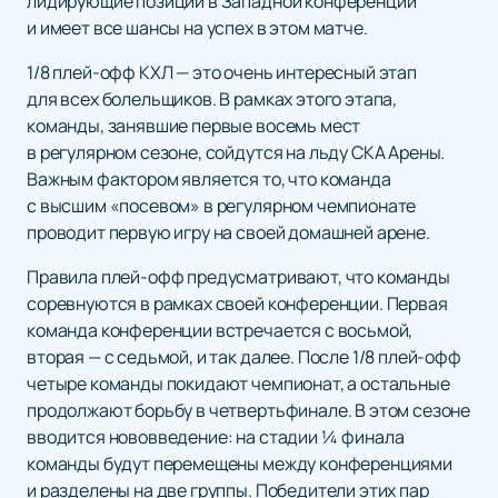
лидирующие позиции в Западной конференции
и имеет все шансы на успех в этом матче.
1/8 плей-офф КХЛ — это очень интересный этап
для всех болельщиков. В рамках этого этапа,
команды, занявшие первые восемь мест
в регулярном сезоне, сойдутся на льду СКА Арены.
Важным фактором является то, что команда
с высшим «посевом» в регулярном чемпионате
проводит первую игру на своей домашней арене.
Правила плей-офф предусматривают, что команды
соревнуются в рамках своей конференции. Первая
команда конференции встречается с восьмой,
вторая — с седьмой, и так далее. После 1/8 плей-офф
четыре команды покидают чемпионат, а остальные
продолжают борьбу в четвертьфинале. В этом сезоне
вводится нововведение: на стадии ¼ финала
команды будут перемещены между конференциями
и разделены на две группы. Победители этих пар