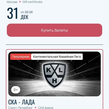
Москва
Gift certificate
31
чт, 00:00
ДЕК
Купить билеты
Популярное
Континентальная Хоккейная Лига
0+
СКА - ЛАДА
Санкт-Петербург
СКА Арена