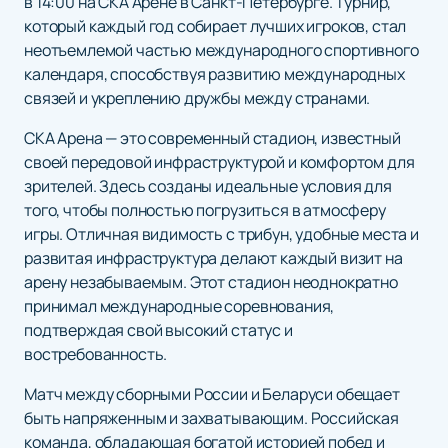
в 14:00 на СКА Арене в Санкт-Петербурге. Турнир,
который каждый год собирает лучших игроков, стал
неотъемлемой частью международного спортивного
календаря, способствуя развитию международных
связей и укреплению дружбы между странами.
СКА Арена — это современный стадион, известный
своей передовой инфраструктурой и комфортом для
зрителей. Здесь созданы идеальные условия для
того, чтобы полностью погрузиться в атмосферу
игры. Отличная видимость с трибун, удобные места и
развитая инфраструктура делают каждый визит на
арену незабываемым. Этот стадион неоднократно
принимал международные соревнования,
подтверждая свой высокий статус и
востребованность.
Матч между сборными России и Беларуси обещает
быть напряженным и захватывающим. Российская
команда, обладающая богатой историей побед и