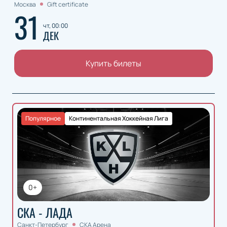
Москва
Gift certificate
31
чт, 00:00
ДЕК
Купить билеты
Популярное
Континентальная Хоккейная Лига
0+
СКА - ЛАДА
Санкт-Петербург
СКА Арена