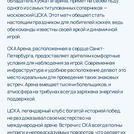
обладатель Кубка Гагарина, примет на своем льду
одного из самых титулованных соперников —
московский ЦСКА. Этот матч обещает стать
настоящим праздником для любителей хоккея, ведь
обе команды известны своей яркой и динамичной
игрой.
СКА Арена, расположенная в сердце Санкт-
Петербурга, предоставляет зрителям комфортные
условия для наблюдения за игрой. Современная
инфраструктура и удобное расположение делают это
место идеальным для проведения таких знаковых
встреч. Арена вмещает тысячи болельщиков, и
атмосфера на трибунах всегда заряжена энергией и
поддержкой.
ЦСКА, легендарный клуб с богатой историей побед,
не раз доказывал свое мастерство на
международной арене. Встречи с СКА всегда полны
интриги и непредсказуемых поворотов, что делает их