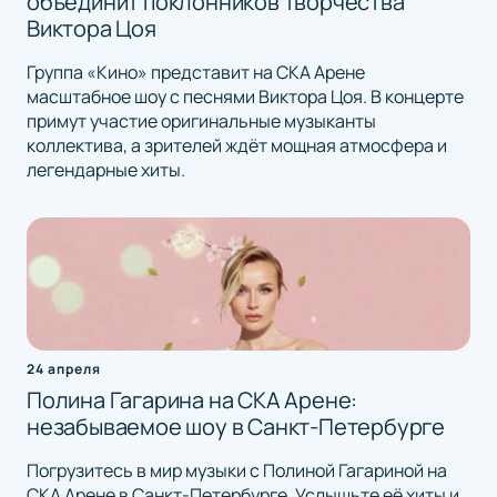
объединит поклонников творчества
Виктора Цоя
Группа «Кино» представит на СКА Арене
масштабное шоу с песнями Виктора Цоя. В концерте
примут участие оригинальные музыканты
коллектива, а зрителей ждёт мощная атмосфера и
легендарные хиты.
24 апреля
Полина Гагарина на СКА Арене:
незабываемое шоу в Санкт-Петербурге
Погрузитесь в мир музыки с Полиной Гагариной на
СКА Арене в Санкт-Петербурге. Услышьте её хиты и