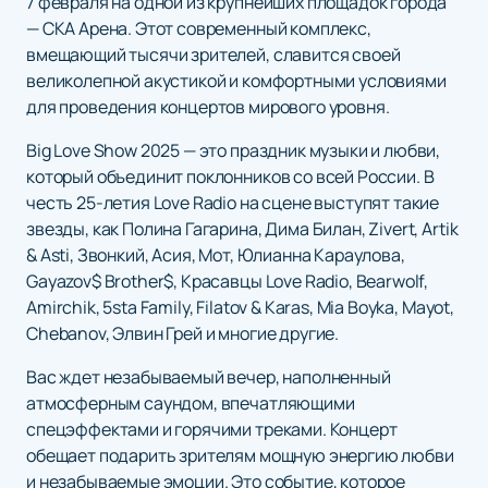
7 февраля на одной из крупнейших площадок города
— СКА Арена. Этот современный комплекс,
вмещающий тысячи зрителей, славится своей
великолепной акустикой и комфортными условиями
для проведения концертов мирового уровня.
Big Love Show 2025 — это праздник музыки и любви,
который объединит поклонников со всей России. В
честь 25-летия Love Radio на сцене выступят такие
звезды, как Полина Гагарина, Дима Билан, Zivert, Artik
& Asti, Звонкий, Асия, Мот, Юлианна Караулова,
Gayazov$ Brother$, Красавцы Love Radio, Bearwolf,
Amirchik, 5sta Family, Filatov & Karas, Mia Boyka, Mayot,
Chebanov, Элвин Грей и многие другие.
Вас ждет незабываемый вечер, наполненный
атмосферным саундом, впечатляющими
спецэффектами и горячими треками. Концерт
обещает подарить зрителям мощную энергию любви
и незабываемые эмоции. Это событие, которое