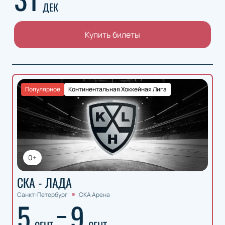
ДЕК
Купить билеты
Популярное
Континентальная Хоккейная Лига
0+
СКА - ЛАДА
Санкт-Петербург
СКА Арена
5
9