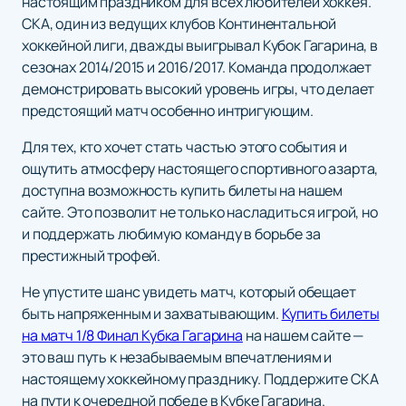
настоящим праздником для всех любителей хоккея.
СКА, один из ведущих клубов Континентальной
хоккейной лиги, дважды выигрывал Кубок Гагарина, в
сезонах 2014/2015 и 2016/2017. Команда продолжает
демонстрировать высокий уровень игры, что делает
предстоящий матч особенно интригующим.
Для тех, кто хочет стать частью этого события и
ощутить атмосферу настоящего спортивного азарта,
доступна возможность купить билеты на нашем
сайте. Это позволит не только насладиться игрой, но
и поддержать любимую команду в борьбе за
престижный трофей.
Не упустите шанс увидеть матч, который обещает
быть напряженным и захватывающим.
Купить билеты
на матч 1/8 Финал Кубка Гагарина
на нашем сайте —
это ваш путь к незабываемым впечатлениям и
настоящему хоккейному празднику. Поддержите СКА
на пути к очередной победе в Кубке Гагарина.