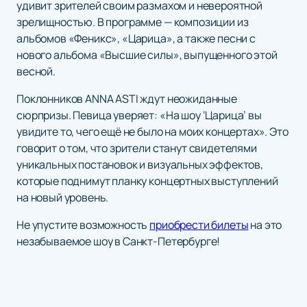
удивит зрителей своим размахом и невероятной
зрелищностью. В программе — композиции из
альбомов «Феникс», «Царица», а также песни с
нового альбома «Высшие силы», выпущенного этой
весной.
Поклонников ANNA ASTI ждут неожиданные
сюрпризы. Певица уверяет: «На шоу ‘Царица’ вы
увидите то, чего ещё не было на моих концертах». Это
говорит о том, что зрители станут свидетелями
уникальных постановок и визуальных эффектов,
которые поднимут планку концертных выступлений
на новый уровень.
Не упустите возможность
приобрести билеты
на это
незабываемое шоу в Санкт-Петербурге!