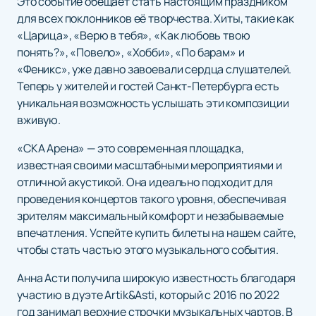
Это событие обещает стать настоящим праздником
для всех поклонников её творчества. Хиты, такие как
«Царица», «Верю в тебя», «Как любовь твою
понять?», «Повело», «Хобби», «По барам» и
«Феникс», уже давно завоевали сердца слушателей.
Теперь у жителей и гостей Санкт-Петербурга есть
уникальная возможность услышать эти композиции
вживую.
«СКА Арена» — это современная площадка,
известная своими масштабными мероприятиями и
отличной акустикой. Она идеально подходит для
проведения концертов такого уровня, обеспечивая
зрителям максимальный комфорт и незабываемые
впечатления. Успейте купить билеты на нашем сайте,
чтобы стать частью этого музыкального события.
Анна Асти получила широкую известность благодаря
участию в дуэте Artik&Asti, который с 2016 по 2022
год занимал верхние строчки музыкальных чартов. В