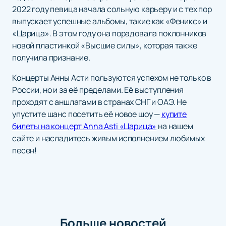
2022 году певица начала сольную карьеру и с тех пор
выпускает успешные альбомы, такие как «Феникс» и
«Царица». В этом году она порадовала поклонников
новой пластинкой «Высшие силы», которая также
получила признание.
Концерты Анны Асти пользуются успехом не только в
России, но и за её пределами. Её выступления
проходят с аншлагами в странах СНГ и ОАЭ. Не
упустите шанс посетить её новое шоу —
купите
билеты на концерт Anna Asti «Царица»
на нашем
сайте и насладитесь живым исполнением любимых
песен!
Больше новостей