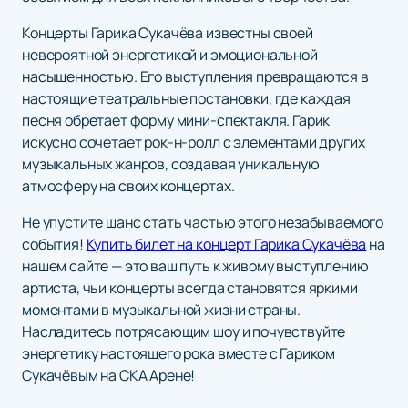
Концерты Гарика Сукачёва известны своей
невероятной энергетикой и эмоциональной
насыщенностью. Его выступления превращаются в
настоящие театральные постановки, где каждая
песня обретает форму мини-спектакля. Гарик
искусно сочетает рок-н-ролл с элементами других
музыкальных жанров, создавая уникальную
атмосферу на своих концертах.
Не упустите шанс стать частью этого незабываемого
события!
Купить билет на концерт Гарика Сукачёва
на
нашем сайте — это ваш путь к живому выступлению
артиста, чьи концерты всегда становятся яркими
моментами в музыкальной жизни страны.
Насладитесь потрясающим шоу и почувствуйте
энергетику настоящего рока вместе с Гариком
Сукачёвым на СКА Арене!