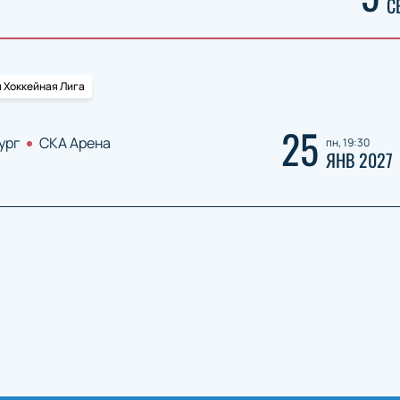
С
 Хоккейная Лига
25
ург
СКА Арена
пн, 19:30
ЯНВ 2027