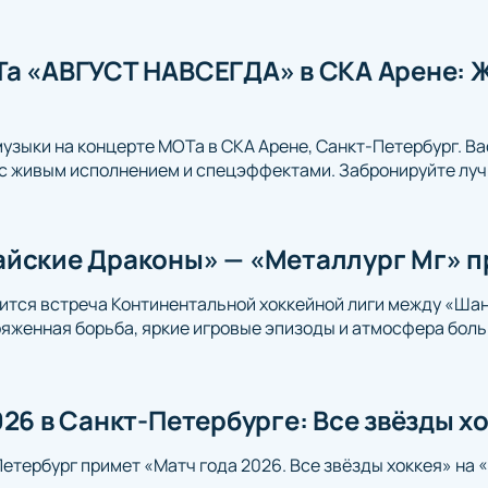
а «АВГУСТ НАВСЕГДА» в СКА Арене: Ж
музыки на концерте МОТа в СКА Арене, Санкт-Петербург. Ва
с живым исполнением и спецэффектами. Забронируйте луч
йские Драконы» — «Металлург Мг» п
ится встреча Континентальной хоккейной лиги между «Ша
яженная борьба, яркие игровые эпизоды и атмосфера боль
026 в Санкт-Петербурге: Все звёзды х
Петербург примет «Матч года 2026. Все звёзды хоккея» на 