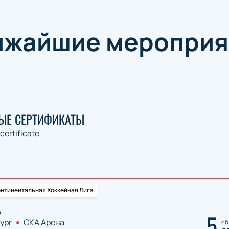
ижайшие мероприя
ЫЕ СЕРТИФИКАТЫ
 certificate
нтинентальная Хоккейная Лига
А
5
ург
СКА Арена
сб