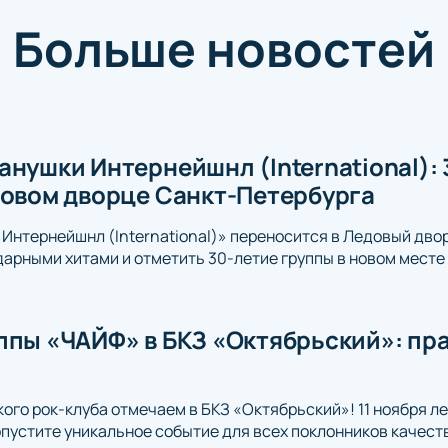
Больше новостей
нушки Интернейшнл (International): 
довом дворце Санкт-Петербурга
Интернейшнл (International)» переносится в Ледовый дво
арными хитами и отметить 30-летие группы в новом месте 
ппы «ЧАЙФ» в БКЗ «Октябрьский»: пра
го рок-клуба отмечаем в БКЗ «Октябрьский»! 11 ноября л
опустите уникальное событие для всех поклонников качест