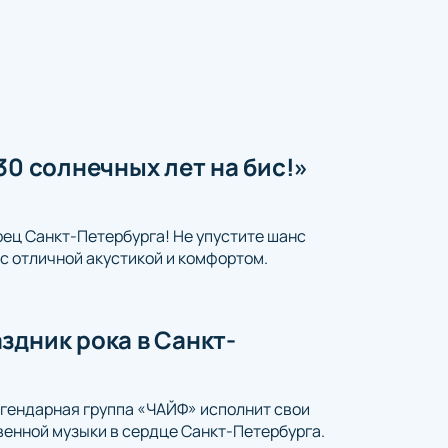
30 солнечных лет на бис!»
рец Санкт-Петербурга! Не упустите шанс
с отличной акустикой и комфортом.
здник рока в Санкт-
егендарная группа «ЧАЙФ» исполнит свои
венной музыки в сердце Санкт-Петербурга.