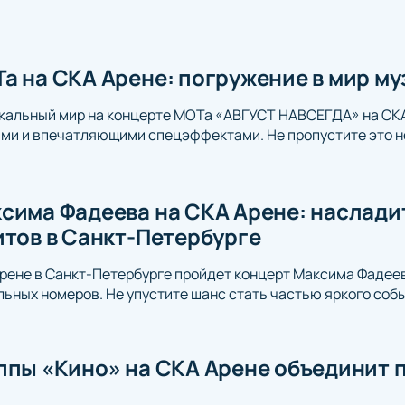
а на СКА Арене: погружение в мир м
ыкальный мир на концерте МОТа «АВГУСТ НАВСЕГДА» на СК
ми и впечатляющими спецэффектами. Не пропустите это н
сима Фадеева на СКА Арене: наслад
итов в Санкт-Петербурге
Арене в Санкт-Петербурге пройдет концерт Максима Фадеева
ьных номеров. Не упустите шанс стать частью яркого собы
ппы «Кино» на СКА Арене объединит 