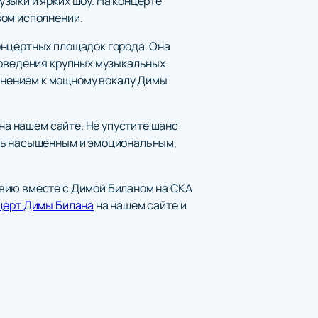
зыки и ярких шоу. На концерте
вом исполнении.
онцертных площадок города. Она
роведения крупных музыкальных
лнением к мощному вокалу Димы
 на нашем сайте. Не упустите шанс
ыть насыщенным и эмоциональным,
твию вместе с Димой Биланом на СКА
нцерт Димы Билана
на нашем сайте и