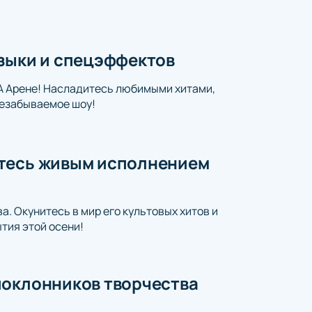
узыки и спецэффектов
А Арене! Насладитесь любимыми хитами,
езабываемое шоу!
итесь живым исполнением
. Окунитесь в мир его культовых хитов и
тия этой осени!
поклонников творчества