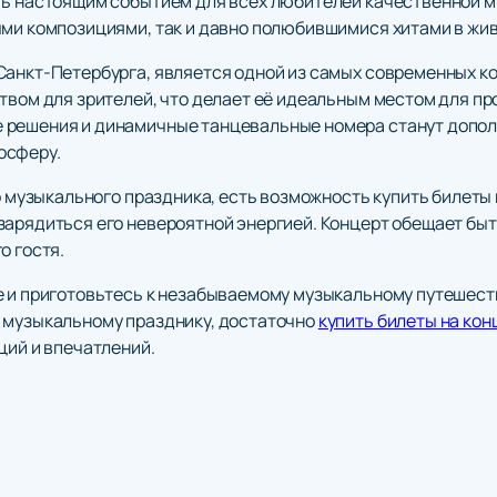
ть настоящим событием для всех любителей качественной му
ыми композициями, так и давно полюбившимися хитами в жи
Санкт-Петербурга, является одной из самых современных к
ством для зрителей, что делает её идеальным местом для п
 решения и динамичные танцевальные номера станут допо
осферу.
го музыкального праздника, есть возможность купить билеты
зарядиться его невероятной энергией. Концерт обещает б
о гостя.
е и приготовьтесь к незабываемому музыкальному путешес
 музыкальному празднику, достаточно
купить билеты на ко
ций и впечатлений.