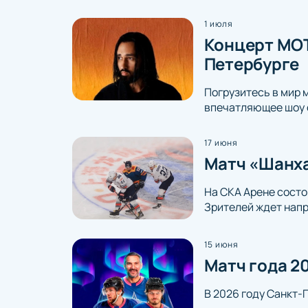
1 июля
Концерт МОТ
Петербурге
Погрузитесь в мир 
впечатляющее шоу 
17 июня
Матч «Шанха
На СКА Арене состо
Зрителей ждет напр
15 июня
Матч года 2
В 2026 году Санкт-