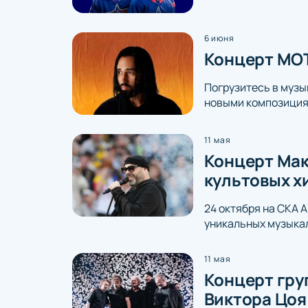
6 июня
Концерт МОТ
Погрузитесь в муз
новыми композиция
11 мая
Концерт Мак
культовых х
24 октября на СКА 
уникальных музыкал
11 мая
Концерт гру
Виктора Цоя