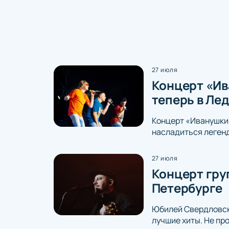
27 июля
Концерт «Ива
теперь в Ле
Концерт «Иванушки 
насладиться легенд
27 июля
Концерт гру
Петербурге
Юбилей Свердловско
лучшие хиты. Не пр