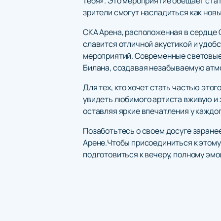
тебя». Это мероприятие обещает ста
зрители смогут насладиться как нов
СКА Арена, расположенная в сердце 
славится отличной акустикой и удоб
мероприятий. Современные световые
Билана, создавая незабываемую атм
Для тех, кто хочет стать частью это
увидеть любимого артиста вживую и 
оставляя яркие впечатления у каждог
Позаботьтесь о своем досуге заране
Арене.Чтобы присоединиться к этому
подготовиться к вечеру, полному эмо