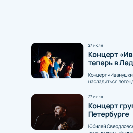
27 июля
Концерт «Ива
теперь в Ле
Концерт «Иванушки 
насладиться легенд
27 июля
Концерт гру
Петербурге
Юбилей Свердловско
лучшие хиты. Не пр