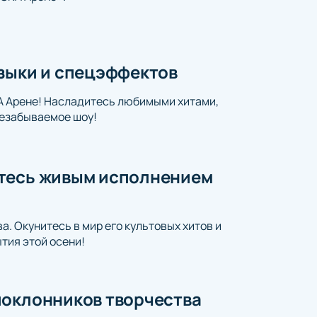
узыки и спецэффектов
А Арене! Насладитесь любимыми хитами,
езабываемое шоу!
итесь живым исполнением
. Окунитесь в мир его культовых хитов и
тия этой осени!
поклонников творчества