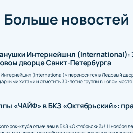
Больше новостей
нушки Интернейшнл (International): 
довом дворце Санкт-Петербурга
Интернейшнл (International)» переносится в Ледовый дво
арными хитами и отметить 30-летие группы в новом месте 
ппы «ЧАЙФ» в БКЗ «Октябрьский»: пра
го рок-клуба отмечаем в БКЗ «Октябрьский»! 11 ноября л
опустите уникальное событие для всех поклонников качест