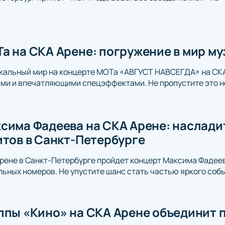
а на СКА Арене: погружение в мир м
ыкальный мир на концерте МОТа «АВГУСТ НАВСЕГДА» на СК
ми и впечатляющими спецэффектами. Не пропустите это н
сима Фадеева на СКА Арене: наслад
итов в Санкт-Петербурге
Арене в Санкт-Петербурге пройдет концерт Максима Фадеева
ьных номеров. Не упустите шанс стать частью яркого собы
ппы «Кино» на СКА Арене объединит 