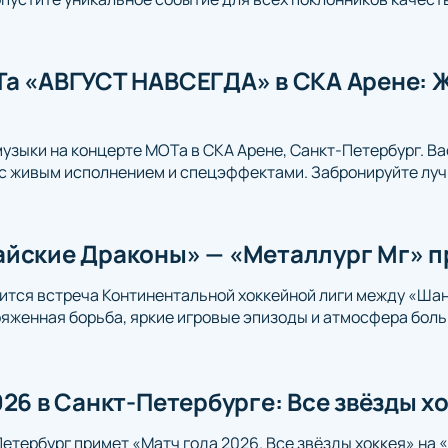
а «АВГУСТ НАВСЕГДА» в СКА Арене: Ж
музыки на концерте МОТа в СКА Арене, Санкт-Петербург. Ва
с живым исполнением и спецэффектами. Забронируйте луч
йские Драконы» — «Металлург Мг» п
ится встреча Континентальной хоккейной лиги между «Ша
яженная борьба, яркие игровые эпизоды и атмосфера боль
026 в Санкт-Петербурге: Все звёзды х
Петербург примет «Матч года 2026. Все звёзды хоккея» на 