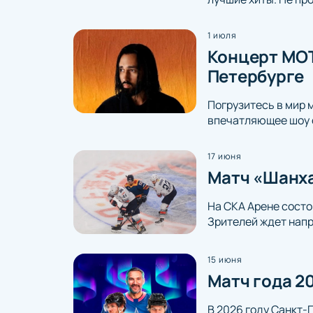
1 июля
Концерт МОТ
Петербурге
Погрузитесь в мир 
впечатляющее шоу 
17 июня
Матч «Шанха
На СКА Арене состо
Зрителей ждет напр
15 июня
Матч года 2
В 2026 году Санкт-