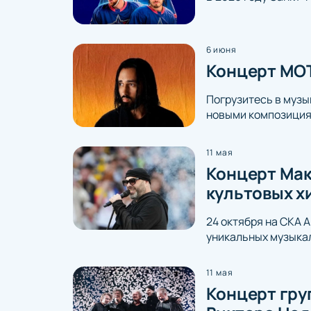
6 июня
Концерт МОТ
Погрузитесь в муз
новыми композиция
11 мая
Концерт Мак
культовых х
24 октября на СКА 
уникальных музыкал
11 мая
Концерт гру