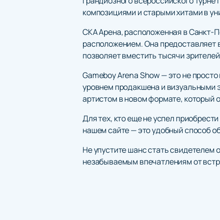
грандиозного всероссийского турне 
композициями и старыми хитами в ун
СКА Арена, расположенная в Санкт-
расположением. Она предоставляет 
позволяет вместить тысячи зрителей
Gameboy Arena Show — это не просто 
уровнем продакшена и визуальными э
артистом в новом формате, который 
Для тех, кто еще не успел приобрест
нашем сайте — это удобный способ об
Не упустите шанс стать свидетелем 
незабываемым впечатлениям от встре