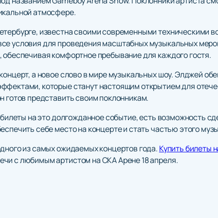
под названием Gameboy Arena Show. Поклонники артиста см
икальной атмосфере.
Петербурге, известна своими современными техническими 
все условия для проведения масштабных музыкальных меро
, обеспечивая комфортное пребывание для каждого гостя.
концерт, а новое слово в мире музыкальных шоу. Элджей об
ффектами, которые станут настоящим открытием для отечес
он готов представить своим поклонникам.
и билеты на это долгожданное событие, есть возможность сд
еспечить себе место на концерте и стать частью этого муз
одного из самых ожидаемых концертов года.
Купить билеты н
чи с любимым артистом на СКА Арене 18 апреля.