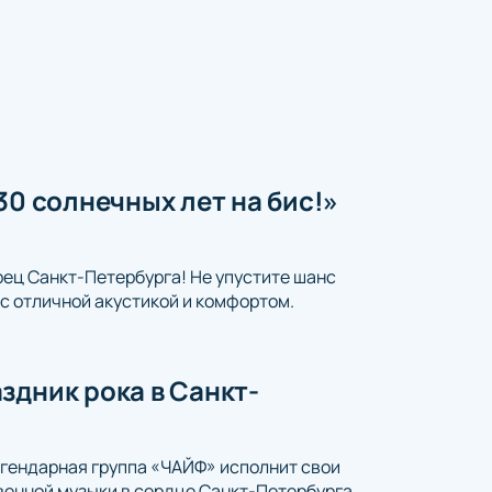
30 солнечных лет на бис!»
рец Санкт-Петербурга! Не упустите шанс
с отличной акустикой и комфортом.
здник рока в Санкт-
егендарная группа «ЧАЙФ» исполнит свои
венной музыки в сердце Санкт-Петербурга.