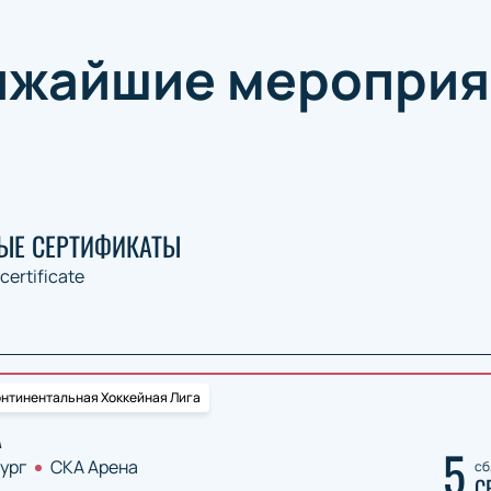
ижайшие мероприя
ЫЕ СЕРТИФИКАТЫ
 certificate
нтинентальная Хоккейная Лига
А
5
ург
СКА Арена
сб
С