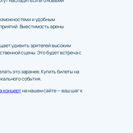
огут насладиться его новыми
возможностями и удобным
приятий. Вместимость арены
ещает удивить зрителей высоким
твенной сцены. Это будет встреча с
елать это заранее. Купить билеты на
ыкального события.
а концерт
на нашем сайте — ваш шаг к